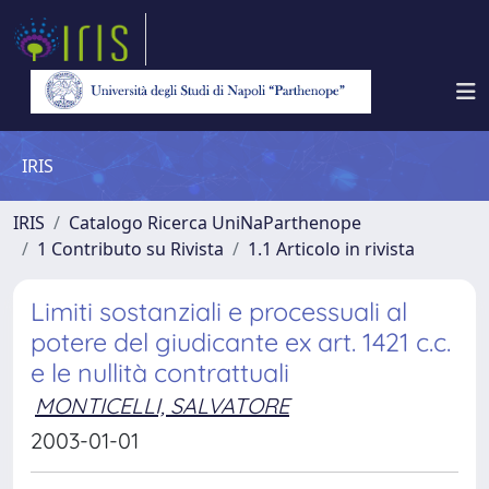
IRIS
IRIS
Catalogo Ricerca UniNaParthenope
1 Contributo su Rivista
1.1 Articolo in rivista
Limiti sostanziali e processuali al
potere del giudicante ex art. 1421 c.c.
e le nullità contrattuali
MONTICELLI, SALVATORE
2003-01-01