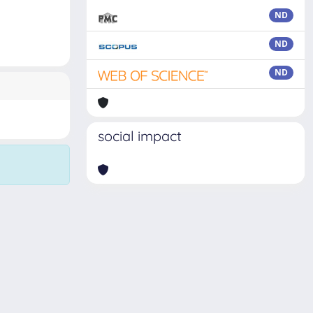
ND
ND
ND
social impact