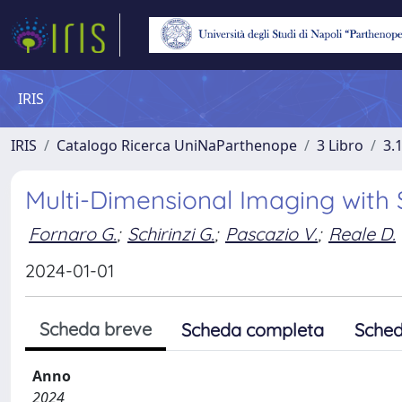
IRIS
IRIS
Catalogo Ricerca UniNaParthenope
3 Libro
3.
Multi-Dimensional Imaging with
Fornaro G.
;
Schirinzi G.
;
Pascazio V.
;
Reale D.
2024-01-01
Scheda breve
Scheda completa
Sched
Anno
2024