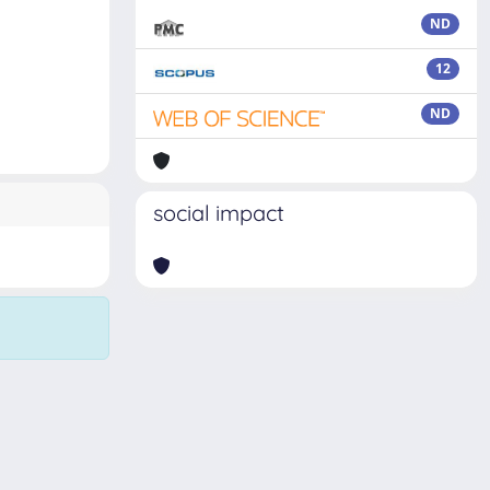
ND
12
ND
social impact