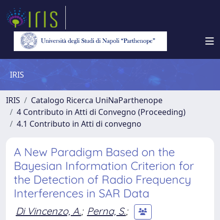
IRIS
IRIS
Catalogo Ricerca UniNaParthenope
4 Contributo in Atti di Convegno (Proceeding)
4.1 Contributo in Atti di convegno
A New Paradigm Based on the
Bayesian Information Criterion for
the Detection of Radio Frequency
Interferences in SAR Data
Di Vincenzo, A.
;
Perna, S.
;