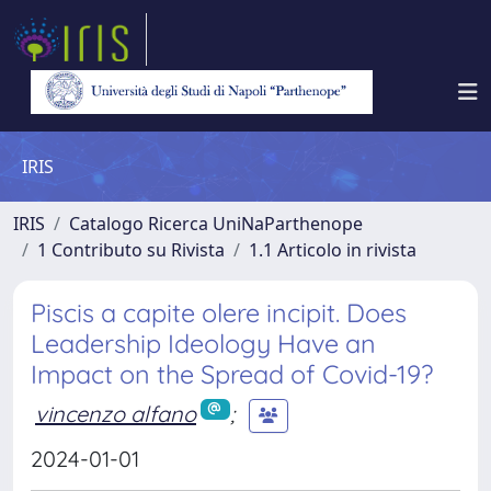
IRIS
IRIS
Catalogo Ricerca UniNaParthenope
1 Contributo su Rivista
1.1 Articolo in rivista
Piscis a capite olere incipit. Does
Leadership Ideology Have an
Impact on the Spread of Covid-19?
vincenzo alfano
;
2024-01-01