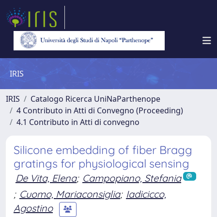
IRIS
IRIS
Catalogo Ricerca UniNaParthenope
4 Contributo in Atti di Convegno (Proceeding)
4.1 Contributo in Atti di convegno
Silicone embedding of fiber Bragg
gratings for physiological sensing
De Vita, Elena
;
Campopiano, Stefania
;
Cuomo, Mariaconsiglia
;
Iadicicco,
Agostino