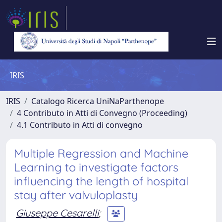
IRIS
IRIS
Catalogo Ricerca UniNaParthenope
4 Contributo in Atti di Convegno (Proceeding)
4.1 Contributo in Atti di convegno
Multiple Regression and Machine
Learning to investigate factors
influencing the length of hospital
stay after valvuloplasty
Giuseppe Cesarelli
;