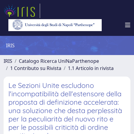
IRIS
IRIS
Catalogo Ricerca UniNaParthenope
1 Contributo su Rivista
1.1 Articolo in rivista
Le Sezioni Unite escludono
l'incompatibilità dell'estensore della
proposta di definizione accelerata:
una soluzione che desta perplessità
per la peculiarità del nuovo rito e
per le possibili criticità di ordine