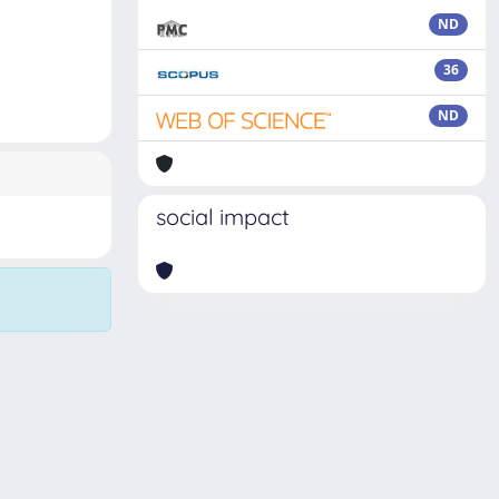
ND
36
ND
social impact