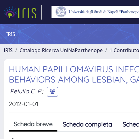
IRIS
IRIS
Catalogo Ricerca UniNaParthenope
1 Contributo
HUMAN PAPILLOMAVIRUS INFEC
BEHAVIORS AMONG LESBIAN, GA
Pelullo C. P.
;
2012-01-01
Scheda breve
Scheda completa
Sched