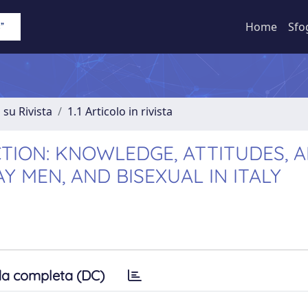
Home
Sfo
 su Rivista
1.1 Articolo in rivista
TION: KNOWLEDGE, ATTITUDES, 
Y MEN, AND BISEXUAL IN ITALY
a completa (DC)