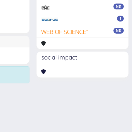
ND
1
ND
social impact