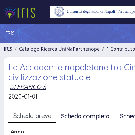
IRIS
IRIS
Catalogo Ricerca UniNaParthenope
1 Contributo
Le Accademie napoletane tra Cin
civilizzazione statuale
DI FRANCO S
2020-01-01
Scheda breve
Scheda completa
Sche
Anno