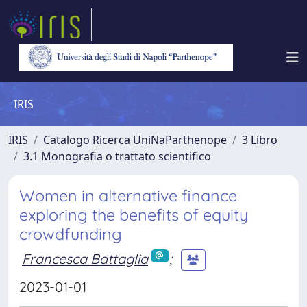
IRIS
IRIS
Catalogo Ricerca UniNaParthenope
3 Libro
3.1 Monografia o trattato scientifico
Women in alternative finance
exploring the benefits of equity
crowdfunding
Francesca Battaglia
;
2023-01-01