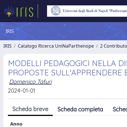
IRIS
IRIS
Catalogo Ricerca UniNaParthenope
2 Contribut
MODELLI PEDAGOGICI NELLA DID
PROPOSTE SULL'APPRENDERE E
Domenico Tafuri
2024-01-01
Scheda breve
Scheda completa
Sche
Anno