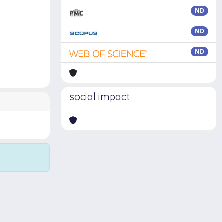
ND
ND
ND
social impact