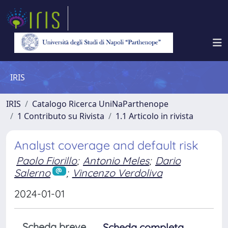
IRIS
IRIS
Catalogo Ricerca UniNaParthenope
1 Contributo su Rivista
1.1 Articolo in rivista
Analyst coverage and default risk
Paolo Fiorillo
;
Antonio Meles
;
Dario
Salerno
;
Vincenzo Verdoliva
2024-01-01
Scheda breve
Scheda completa