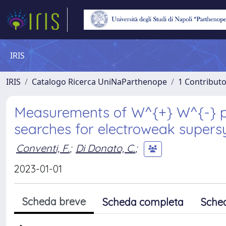
IRIS
IRIS
Catalogo Ricerca UniNaParthenope
1 Contributo
Measurements of W^{+} W^{-} pr
searches for electroweak super
Conventi, F.
;
Di Donato, C.
;
2023-01-01
Scheda breve
Scheda completa
Sche