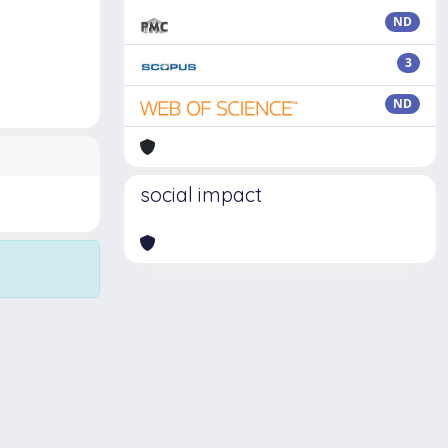
ND
3
ND
social impact