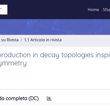
Home
Sfo
 su Rivista
1.1 Articolo in rivista
oduction in decay topologies insp
symmetry
da completa (DC)