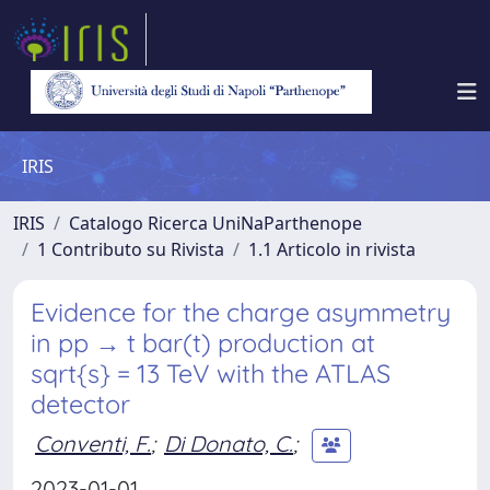
IRIS
IRIS
Catalogo Ricerca UniNaParthenope
1 Contributo su Rivista
1.1 Articolo in rivista
Evidence for the charge asymmetry
in pp → t bar(t) production at
sqrt{s} = 13 TeV with the ATLAS
detector
Conventi, F.
;
Di Donato, C.
;
2023-01-01