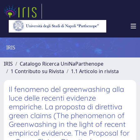
IRIS
IRIS
Catalogo Ricerca UniNaParthenope
1 Contributo su Rivista
1.1 Articolo in rivista
Il fenomeno del greenwashing alla
luce delle recenti evidenze
empiriche. La proposta di direttiva
green claims (The phenomenon of
Greenwashing in the light of recent
empirical evidence. The Proposal for