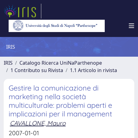
IRIS
IRIS
Catalogo Ricerca UniNaParthenope
1 Contributo su Rivista
1.1 Articolo in rivista
Gestire la comunicazione di
marketing nella società
multiculturale: problemi aperti e
implicazioni per il management
CAVALLONE, Mauro
2007-01-01