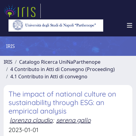
IRIS
IRIS
Catalogo Ricerca UniNaParthenope
4 Contributo in Atti di Convegno (Proceeding)
4.1 Contributo in Atti di convegno
The impact of national culture on
sustainability through ESG: an
empirical analysis
lorenza claudio
;
serena gallo
2023-01-01