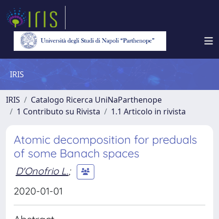
IRIS
IRIS
Catalogo Ricerca UniNaParthenope
1 Contributo su Rivista
1.1 Articolo in rivista
Atomic decomposition for preduals
of some Banach spaces
D'Onofrio L.
;
2020-01-01