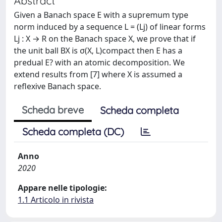
Abstract
Given a Banach space E with a supremum type
norm induced by a sequence L = (Lj) of linear forms
Lj : X → R on the Banach space X, we prove that if
the unit ball BX is σ(X, L)compact then E has a
predual E? with an atomic decomposition. We
extend results from [7] where X is assumed a
reflexive Banach space.
Scheda breve
Scheda completa
Scheda completa (DC)
Anno
2020
Appare nelle tipologie:
1.1 Articolo in rivista