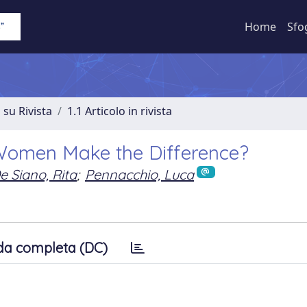
Home
Sfo
 su Rivista
1.1 Articolo in rivista
 Women Make the Difference?
e Siano, Rita
;
Pennacchio, Luca
da completa (DC)