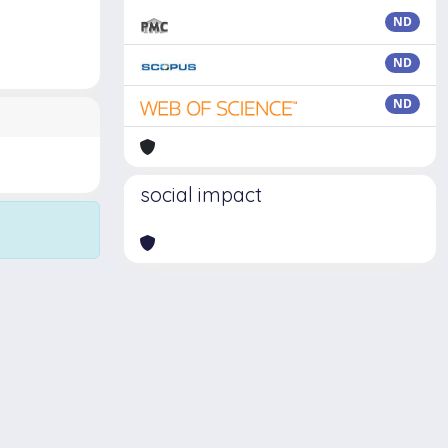
ND
ND
ND
social impact