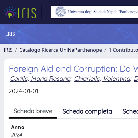
IRIS
IRIS
Catalogo Ricerca UniNaParthenope
1 Contributo
Foreign Aid and Corruption: Do
Carillo, Maria Rosaria
;
Chiariello, Valentina
;
D
2024-01-01
Scheda breve
Scheda completa
Sche
Anno
2024