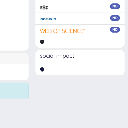
ND
ND
ND
social impact