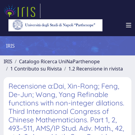
IRIS
IRIS
Catalogo Ricerca UniNaParthenope
1 Contributo su Rivista
1.2 Recensione in rivista
Recensione a:Dai, Xin-Rong; Feng,
De-Jun; Wang, Yang Refinable
functions with non-integer dilations.
Third International Congress of
Chinese Mathematicians. Part 1, 2,
493–511, AMS/IP Stud. Adv. Math., 42,