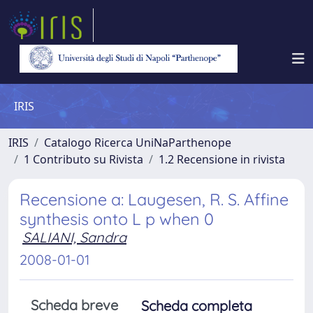
IRIS
IRIS
Catalogo Ricerca UniNaParthenope
1 Contributo su Rivista
1.2 Recensione in rivista
Recensione a: Laugesen, R. S. Affine
synthesis onto L p when 0
SALIANI, Sandra
2008-01-01
Scheda breve
Scheda completa