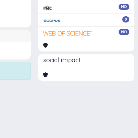
ND
0
ND
social impact