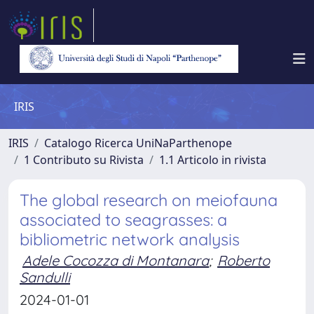
IRIS
IRIS
Catalogo Ricerca UniNaParthenope
1 Contributo su Rivista
1.1 Articolo in rivista
The global research on meiofauna
associated to seagrasses: a
bibliometric network analysis
Adele Cocozza di Montanara
;
Roberto
Sandulli
2024-01-01