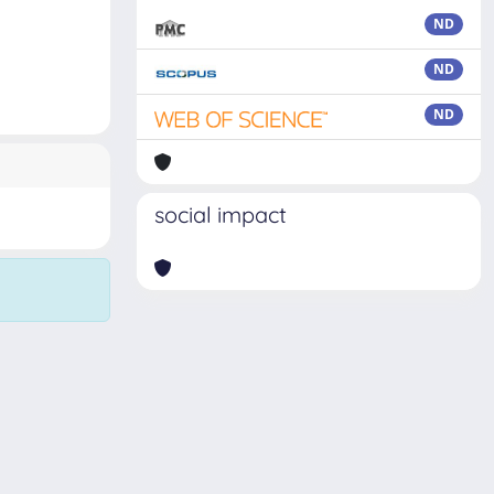
ND
ND
ND
social impact