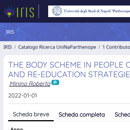
IRIS
IRIS
Catalogo Ricerca UniNaParthenope
1 Contributo
THE BODY SCHEME IN PEOPLE 
AND RE-EDUCATION STRATEGI
Minino Roberta
2022-01-01
Scheda breve
Scheda completa
Sched
Anno