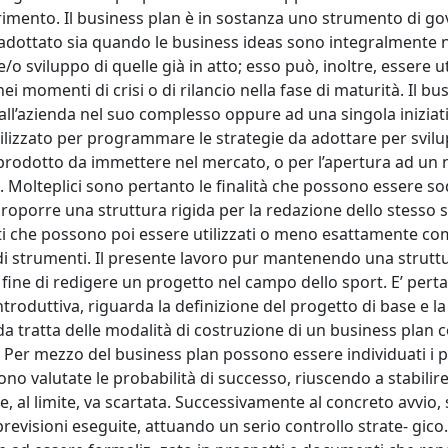
iferimento. Il business plan è in sostanza uno strumento di g
adottato sia quando le business ideas sono integralmente 
 e/o sviluppo di quelle già in atto; esso può, inoltre, essere 
i momenti di crisi o di rilancio nella fase di maturità. Il bu
ll’azienda nel suo complesso oppure ad una singola iniziat
tilizzato per programmare le strategie da adottare per svil
o prodotto da immettere nel mercato, o per l’apertura ad un
 Molteplici sono pertanto le finalità che possono essere so
oporre una struttura rigida per la redazione dello stesso s
etti che possono poi essere utilizzati o meno esattamente com
 di strumenti. Il presente lavoro pur mantenendo una struttu
 fine di redigere un progetto nel campo dello sport. E’ pert
ntroduttiva, riguarda la definizione del progetto di base e la
nda tratta delle modalità di costruzione di un business plan 
 Per mezzo del business plan possono essere individuati i p
no valutate le probabilità di successo, riuscendo a stabilire 
se, al limite, va scartata. Successivamente al concreto avvio,
evisioni eseguite, attuando un serio controllo strate- gico.