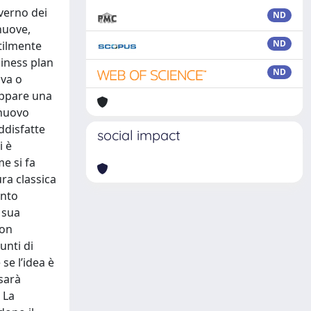
overno dei
ND
nuove,
ND
utilmente
siness plan
ND
iva o
uppare una
 nuovo
ddisfatte
social impact
i è
e si fa
ra classica
anto
 sua
con
unti di
se l’idea è
 sarà
 La