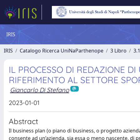
IRIS
IRIS
Catalogo Ricerca UniNaParthenope
3 Libro
3.
IL PROCESSO DI REDAZIONE DI
RIFERIMENTO AL SETTORE SPO
Giancarlo Di Stefano
2023-01-01
Abstract
Il business plan (o piano di business, o progetto azien
consente ad un’azienda, sia essa o meno nascente, di pro