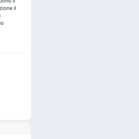
dono il
zione il
i
io