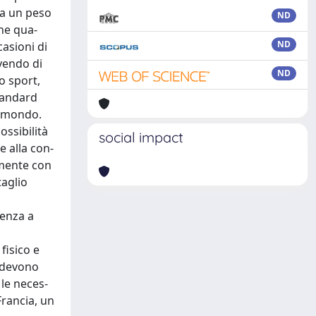
 ha un peso
ND
one qua-
ND
casioni di
evendo di
ND
o sport,
standard
il mondo.
ossibilità
social impact
e alla con-
temente con
taglio
denza a
fisico e
e devono
 le neces-
Francia, un