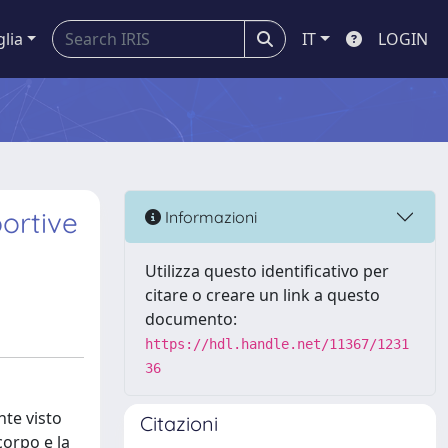
glia
IT
LOGIN
portive
Informazioni
Utilizza questo identificativo per
citare o creare un link a questo
documento:
https://hdl.handle.net/11367/1231
36
nte visto
Citazioni
corpo e la