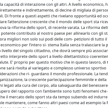
a capacità di interazione con gli altri. A livello economico,
irettamente e indirettamente, di decine di migliaia di pers
li. Di fronte a questi aspetti che rivelano opportunità ed oc
liare l’attenzione crescente che il mondo delle sport sta ric
ova la riforma dello sport, di recente varata. La riforma dell
 potente contributo al nostro paese per allinearlo con gli 
ra migliori non solo sui podi delle com- petizioni di tutto 
conomico per l’intero si- stema Italia senza tralasciare la p
ivello del singolo cittadino, che dovrà sempre più associar
retto interprete dello sport a livello dilettantistico coeren
salute. E’ proprio per questo motivo che in questo lavoro, di 
one sarà rivolta al variegato e complesso universo sportivo
nsiderazioni che ri- guardano il mondo professionale. La ten
rganizzazione, la crescente partecipazione femminile e della
 legati alla cura del corpo, alla salvaguardia del benessere 
recupero del rapporto con l’ambiente sono tutti fenomeni ch
 che il mercato dello sport sta da tempo subendo ed indurre
 vuole mantenere, come fanno altri paesi come ad esempio la 