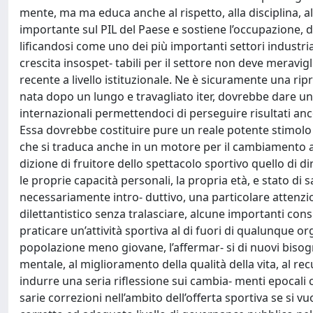
mente, ma ma educa anche al rispetto, alla disciplina, all
importante sul PIL del Paese e sostiene l’occupazione, d
lificandosi come uno dei più importanti settori industria
crescita insospet- tabili per il settore non deve meravig
recente a livello istituzionale. Ne è sicuramente una ripr
nata dopo un lungo e travagliato iter, dovrebbe dare un
internazionali permettendoci di perseguire risultati anco
Essa dovrebbe costituire pure un reale potente stimolo e
che si traduca anche in un motore per il cambiamento a l
dizione di fruitore dello spettacolo sportivo quello di di
le proprie capacità personali, la propria età, e stato di 
necessariamente intro- duttivo, una particolare attenzi
dilettantistico senza tralasciare, alcune importanti co
praticare un’attività sportiva al di fuori di qualunque o
popolazione meno giovane, l’affermar- si di nuovi bisogni
mentale, al miglioramento della qualità della vita, al 
indurre una seria riflessione sui cambia- menti epocali
sarie correzioni nell’ambito dell’offerta sportiva se si