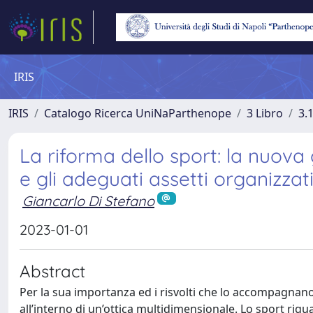
IRIS
IRIS
Catalogo Ricerca UniNaParthenope
3 Libro
3.
La riforma dello sport: la nuova
e gli adeguati assetti organizzati
Giancarlo Di Stefano
2023-01-01
Abstract
Per la sua importanza ed i risvolti che lo accompagnano 
all’interno di un’ottica multidimensionale. Lo sport rigua