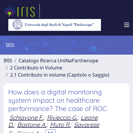
IRIS
IRIS
Catalogo Ricerca UniNaParthenope
2 Contributo in Volume
2.1 Contributo in volume (Capitolo o Saggio)
How does a digital monitoring
system impact on healthcare
performance? The case of ROC.
Schiavone F.
;
Rivieccio G.
;
Leone
D.
;
Bastone A.
;
Muto R.
;
Savarese