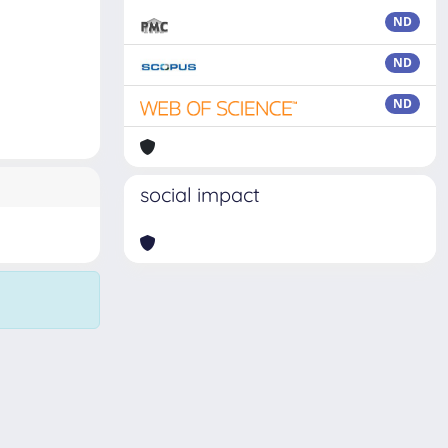
ND
ND
ND
social impact