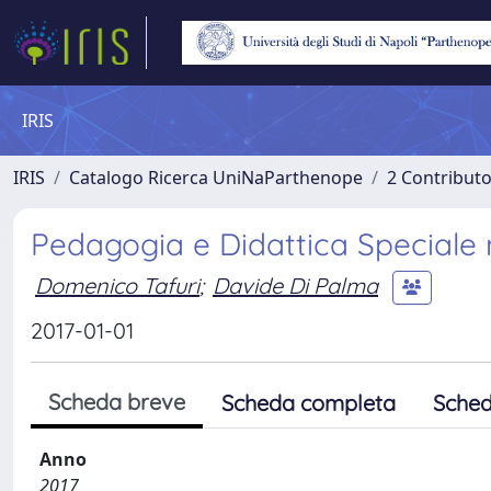
IRIS
IRIS
Catalogo Ricerca UniNaParthenope
2 Contribut
Pedagogia e Didattica Speciale 
Domenico Tafuri
;
Davide Di Palma
2017-01-01
Scheda breve
Scheda completa
Sched
Anno
2017