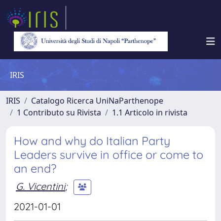
IRIS
IRIS
Catalogo Ricerca UniNaParthenope
1 Contributo su Rivista
1.1 Articolo in rivista
How and why do Italian Party
Leaders survive in office or come to
an end?
G. Vicentini
;
2021-01-01