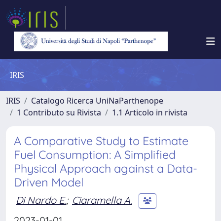
IRIS
IRIS
Catalogo Ricerca UniNaParthenope
1 Contributo su Rivista
1.1 Articolo in rivista
A Comparative Study to Estimate
Fuel Consumption: A Simplified
Physical Approach against a Data-
Driven Model
Di Nardo E.
;
Ciaramella A.
2023-01-01