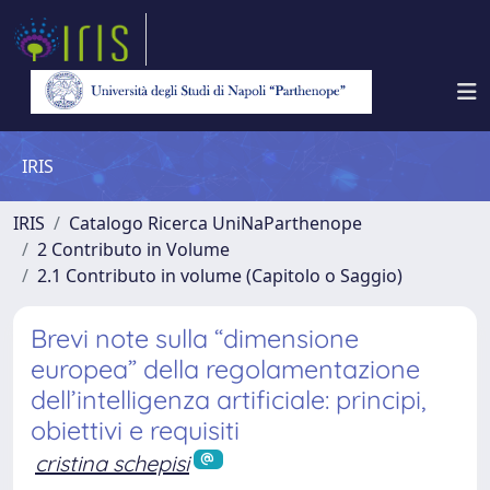
IRIS
IRIS
Catalogo Ricerca UniNaParthenope
2 Contributo in Volume
2.1 Contributo in volume (Capitolo o Saggio)
Brevi note sulla “dimensione
europea” della regolamentazione
dell’intelligenza artificiale: principi,
obiettivi e requisiti
cristina schepisi