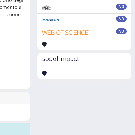
. Uno degli
biamento e
ND
ostruzione
ND
ND
social impact