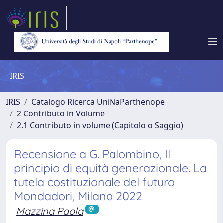
IRIS
IRIS
Catalogo Ricerca UniNaParthenope
2 Contributo in Volume
2.1 Contributo in volume (Capitolo o Saggio)
Recensione a G. Palombino, Il
principio di equità generazionale. La
tutela costituzionale del futuro
Mondadori, Milano 2022
Mazzina Paola