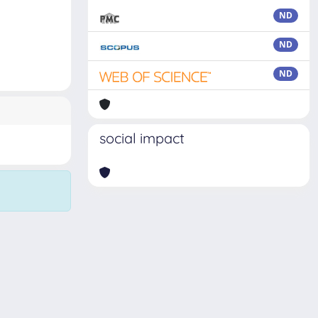
ND
ND
ND
social impact