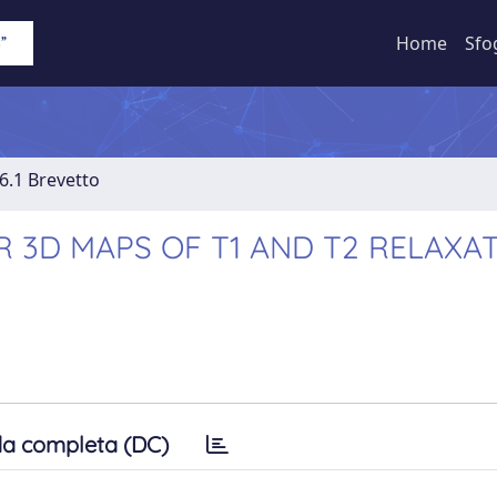
Home
Sfo
6.1 Brevetto
 3D MAPS OF T1 AND T2 RELAXA
a completa (DC)