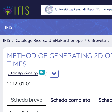
IRIS
IRIS
Catalogo Ricerca UniNaParthenope
6 Brevetti
METHOD OF GENERATING 2D OR
TIMES
Danilo Greco
;
2012-01-01
Scheda breve
Scheda completa
Sched