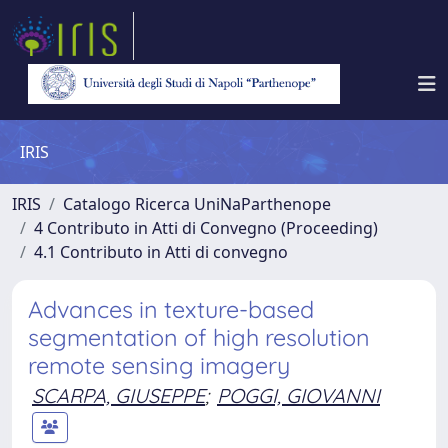
IRIS
IRIS
Catalogo Ricerca UniNaParthenope
4 Contributo in Atti di Convegno (Proceeding)
4.1 Contributo in Atti di convegno
Advances in texture-based
segmentation of high resolution
remote sensing imagery
SCARPA, GIUSEPPE
;
POGGI, GIOVANNI