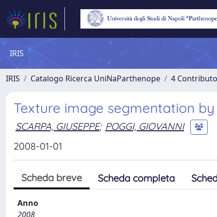
IRIS
IRIS
Catalogo Ricerca UniNaParthenope
4 Contributo
Texture image segmentation by 
SCARPA, GIUSEPPE
;
POGGI, GIOVANNI
2008-01-01
Scheda breve
Scheda completa
Sched
Anno
2008