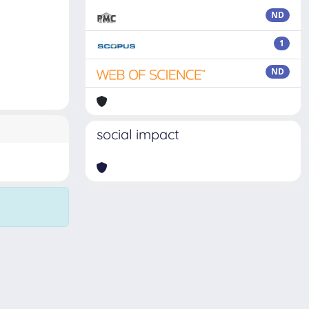
ND
1
ND
social impact