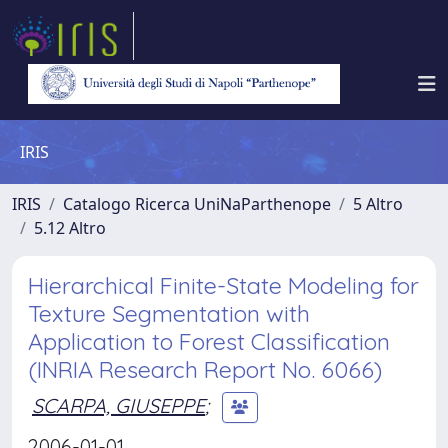
IRIS
IRIS
Catalogo Ricerca UniNaParthenope
5 Altro
5.12 Altro
Hierarchical Finite-State Modeling for
Texture Segmentation with
Application to Forest Classification
(INRIA Research Report No. 6066)
SCARPA, GIUSEPPE
;
2006-01-01