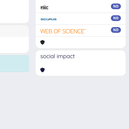
ND
ND
ND
social impact