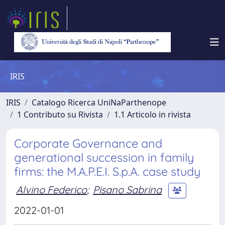
IRIS
IRIS
Catalogo Ricerca UniNaParthenope
1 Contributo su Rivista
1.1 Articolo in rivista
Corporate Governance and
generational succession in family
firms: the M.A.P.E.I. S.p.A. case study
Alvino Federico
;
Pisano Sabrina
2022-01-01