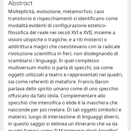
Abstract
Molteplicità, evoluzione, metamorfosi, caos
transitorio e rispecchiamenti si identificano come
modalità evidenti di configurazione estetico-
filosofica del reale nei secoli XVI e XVII, insieme a
visioni utopiche o tragiche, e a riti misterici o
addirittura magici che coesistevano con la radicale
rivoluzione scientifica in fieri, non disdegnando di
scambiarsi i linguaggi. In quel complesso
multiversum molto si parla di specchi, sia come
oggetti utilizzati a teatro e rappresentati nei quadri,
sia come referenti di metafore. Francis Bacon
parlava dello spirito umano come di uno specchio
offuscato da falsi idola. Complementare allo
specchio che intensifica o elide è la maschera che
nasconde per poi rivelare. Di tali oggetti simbolici e
materici, luogo di intersezione di linguaggi diversi,
in questo saggio si delinea un itinerario che va da
quadri famosi come ‘Il Matrimonio degli Arnolfini’