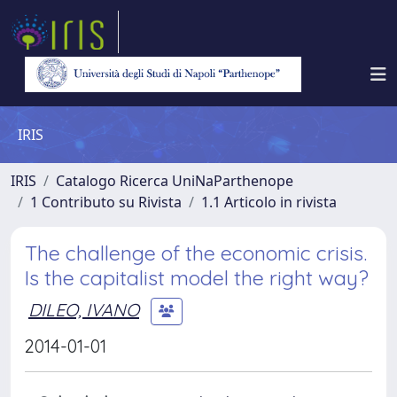
IRIS
IRIS
Catalogo Ricerca UniNaParthenope
1 Contributo su Rivista
1.1 Articolo in rivista
The challenge of the economic crisis.
Is the capitalist model the right way?
DILEO, IVANO
2014-01-01