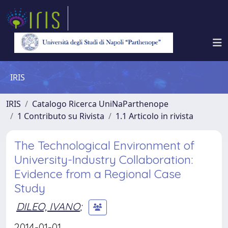
IRIS
IRIS
Catalogo Ricerca UniNaParthenope
1 Contributo su Rivista
1.1 Articolo in rivista
The Technological Environment of
University-Industry Collaboration:
Evidence from a Regional Case
Study
DILEO, IVANO
;
2014-01-01