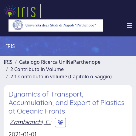
IRIS
IRIS
Catalogo Ricerca UniNaParthenope
2 Contributo in Volume
2.1 Contributo in volume (Capitolo o Saggio)
Dynamics of Transport,
Accumulation, and Export of Plastics
at Oceanic Fronts
Zambianchi, E.
;
2021-01-01