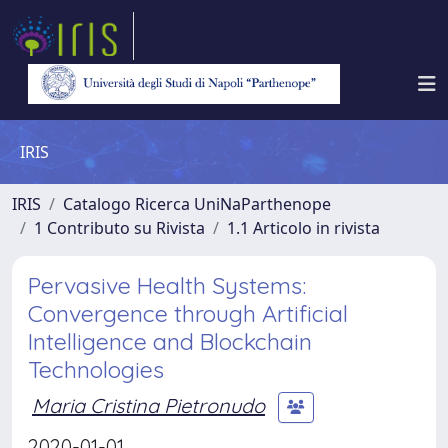
IRIS
IRIS
Catalogo Ricerca UniNaParthenope
1 Contributo su Rivista
1.1 Articolo in rivista
Pervasive Health Systems:
Convergence through Artificial
Intelligence and Blockchain
Technologies
Maria Cristina Pietronudo
2020-01-01