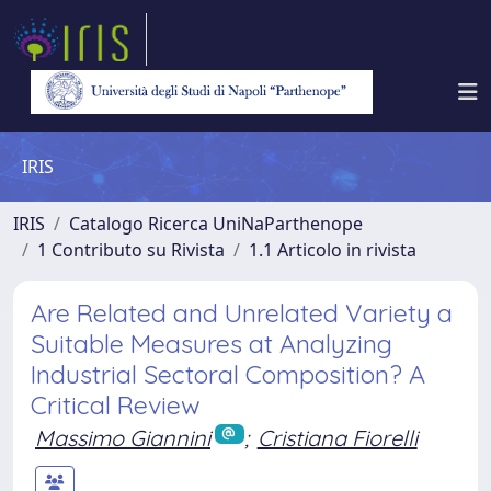
IRIS
IRIS
Catalogo Ricerca UniNaParthenope
1 Contributo su Rivista
1.1 Articolo in rivista
Are Related and Unrelated Variety a
Suitable Measures at Analyzing
Industrial Sectoral Composition? A
Critical Review
Massimo Giannini
;
Cristiana Fiorelli