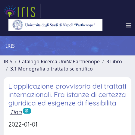
IRIS
IRIS
Catalogo Ricerca UniNaParthenope
3 Libro
3.1 Monografia o trattato scientifico
L’applicazione provvisoria dei trattati
internazionali. Fra istanze di certezza
giuridica ed esigenze di flessibilità
Tino
2022-01-01