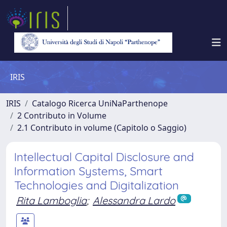
IRIS
IRIS
Catalogo Ricerca UniNaParthenope
2 Contributo in Volume
2.1 Contributo in volume (Capitolo o Saggio)
Intellectual Capital Disclosure and
Information Systems, Smart
Technologies and Digitalization
Rita Lamboglia
;
Alessandra Lardo