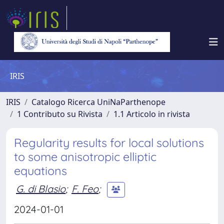
IRIS
IRIS
Catalogo Ricerca UniNaParthenope
1 Contributo su Rivista
1.1 Articolo in rivista
Regularity results for local solutions
to some anisotropic elliptic
equations
G. di Blasio
;
F. Feo
;
2024-01-01